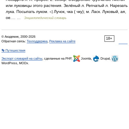
или луковицы этого растения. Зелёный л. Репчатый л. Нарезать
лука. Посыпать луком. ◁ Лучок, чка ( чку); м. Ласк. Луковый, ая,
ое.… …
Энциклопедический словарь
© Академик, 2000-2026
18+
Обратная связь:
Техподдержка
,
Реклама на сайте
👣 Путешествия
Экспорт словарей на сайты
, сделанные на PHP,
Joomla,
Drupal,
WordPress, MODx.