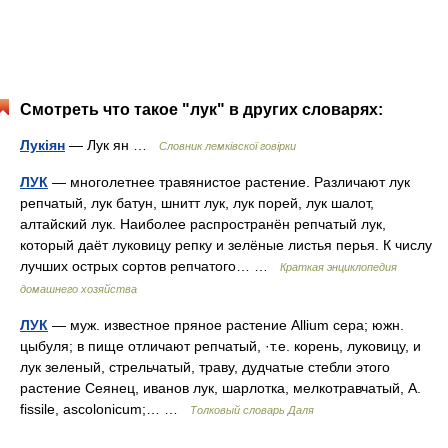
Смотреть что такое "лук" в других словарях:
Лукіян
— Лук ян …
Словник лемківскої говірки
ЛУК
— многолетнее травянистое растение. Различают лук
репчатый, лук батун, шнитт лук, лук порей, лук шалот,
алтайский лук. Наиболее распространён репчатый лук,
который даёт луковицу репку и зелёные листья перья. К числу
лучших острых сортов репчатого… …
Краткая энциклопедия
домашнего хозяйства
ЛУК
— муж. известное пряное растение Allium сера; южн.
цыбуля; в пище отличают репчатый, ·т.е. корень, луковицу, и
лук зеленый, стрельчатый, траву, дудчатые стебли этого
растение Сеянец, иванов лук, шарлотка, мелкотравчатый, А.
fissile, ascolonicum;… …
Толковый словарь Даля