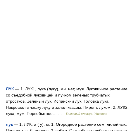
ЛУК
— 1. ЛУК1, лука (луку), мн. нет, муж. Луковичное растение
со съедобной луковицей и пучком зеленых трубчатых
отростков. Зеленый лук. Испанский лук. Головка лука.
Накрошил в чашку луку и залил квасом. Пирог с луком. 2. ЛУК2,
лука, муж. Первобытное… …
Толковый словарь Ушакова
лук
— 1. ЛУК, а ( у); м. 1. Огородное растение сем. лилейных.
Посадить л. Л. пророс. 2. собир. Съедобные трубчатые листья