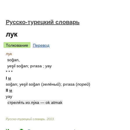
Русско-турецкий словарь
лук
Толкование
Перевод
лук
soğan,
yeşil soğan; pırasa ; yay
* * *
I
м
soğan; yeşil soğan
(
зелёный
)
; pırasa
(
порей
)
II
м
yay
стреля́ть из лу́ка — ok atmak
Русско-турецкий словарь
.
2013
.