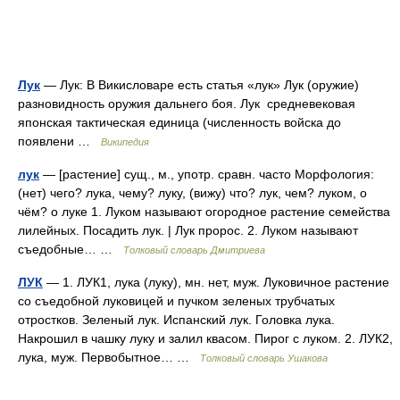
Лук
— Лук: В Викисловаре есть статья «лук» Лук (оружие)
разновидность оружия дальнего боя. Лук средневековая
японская тактическая единица (численность войска до
появлени …
Википедия
лук
— [растение] сущ., м., употр. сравн. часто Морфология:
(нет) чего? лука, чему? луку, (вижу) что? лук, чем? луком, о
чём? о луке 1. Луком называют огородное растение семейства
лилейных. Посадить лук. | Лук пророс. 2. Луком называют
съедобные… …
Толковый словарь Дмитриева
ЛУК
— 1. ЛУК1, лука (луку), мн. нет, муж. Луковичное растение
со съедобной луковицей и пучком зеленых трубчатых
отростков. Зеленый лук. Испанский лук. Головка лука.
Накрошил в чашку луку и залил квасом. Пирог с луком. 2. ЛУК2,
лука, муж. Первобытное… …
Толковый словарь Ушакова