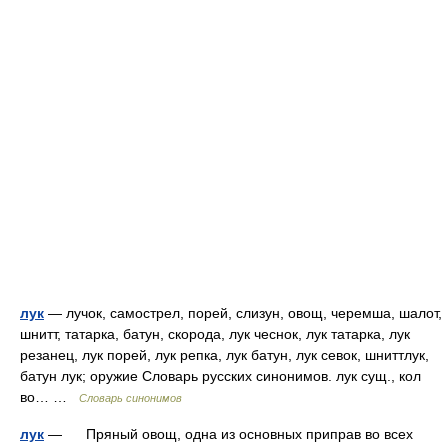
лук
— лучок, самострел, порей, слизун, овощ, черемша, шалот,
шнитт, татарка, батун, скорода, лук чеснок, лук татарка, лук
резанец, лук порей, лук репка, лук батун, лук севок, шниттлук,
батун лук; оружие Словарь русских синонимов. лук сущ., кол
во… …
Словарь синонимов
лук
— Пряный овощ, одна из основных приправ во всех