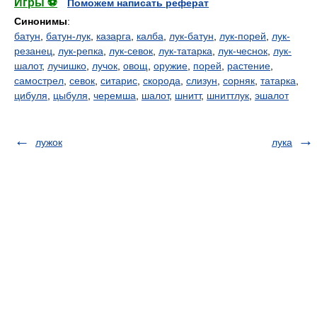
Игры ⚽
Поможем написать реферат
Синонимы
:
батун
,
батун-лук
,
казарга
,
калба
,
лук-батун
,
лук-порей
,
лук-
резанец
,
лук-репка
,
лук-севок
,
лук-татарка
,
лук-чеснок
,
лук-
шалот
,
лучишко
,
лучок
,
овощ
,
оружие
,
порей
,
растение
,
самострел
,
севок
,
ситарис
,
скорода
,
слизун
,
сорняк
,
татарка
,
цибуля
,
цыбуля
,
черемша
,
шалот
,
шнитт
,
шниттлук
,
эшалот
лужок
лука